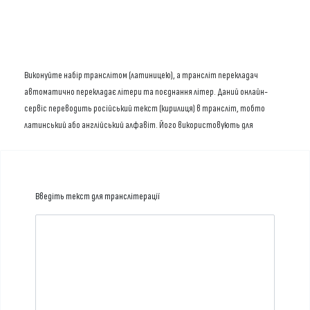
Виконуйте набір транслітом (латиницею), а трансліт перекладач
автоматично перекладає літери та поєднання літер. Даний онлайн-
сервіс переводить російський текст (кирилиця) в трансліт, тобто
латинський або англійський алфавіт. Його використовують для
написання листів, смс-повідомлень та інших текстів, коли неможливо
або незручно використовувати кирилицю.
Инструмент перевода пригодится при наличии только английской или
Введіть текст для транслітерації
русской клавиатуры. Транслит необходим, когда требуется перевести
имя, фамилию и другие слова на английский язык.
Трансліт також використовується власниками сайтів та блогів для
створення ЧПУ (URL) із заголовків статей - додаток перетворює
російськомовний текст статті на читабельне посилання.